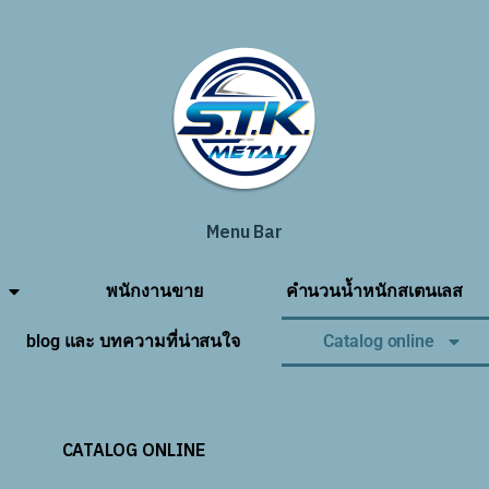
Menu Bar
พนักงานขาย
คำนวนน้ำหนักสเตนเลส
blog และ บทความที่น่าสนใจ
Catalog online
CATALOG ONLINE