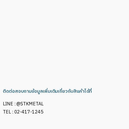
ติดต่อสอบถามข้อมูลเพิ่มเติมเกี่ยวกับสินค้าได้ที่
LINE : @
STKMETAL
TEL : 02-417-1245