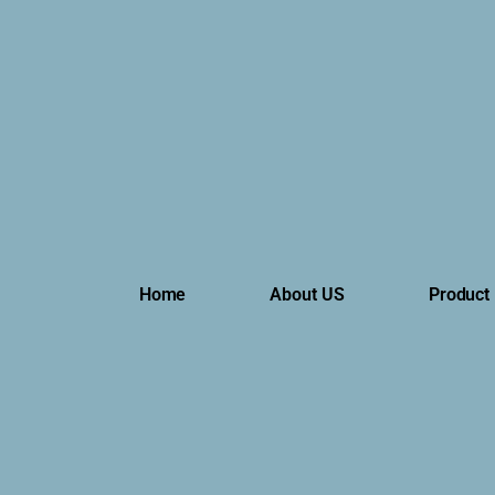
Skip
to
content
Home
About US
Product