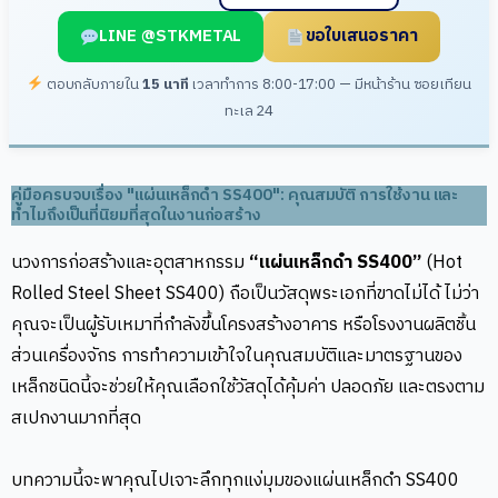
o
LINE @STKMETAL
ขอใบเสนอราคา
k
ตอบกลับภายใน
15 นาที
เวลาทำการ 8:00-17:00 — มีหน้าร้าน ซอยเทียน
ทะเล 24
คู่มือครบจบเรื่อง "แผ่นเหล็กดำ SS400": คุณสมบัติ การใช้งาน และ
ทำไมถึงเป็นที่นิยมที่สุดในงานก่อสร้าง
นวงการก่อสร้างและอุตสาหกรรม
“แผ่นเหล็กดำ SS400”
(Hot
Rolled Steel Sheet SS400) ถือเป็นวัสดุพระเอกที่ขาดไม่ได้ ไม่ว่า
คุณจะเป็นผู้รับเหมาที่กำลังขึ้นโครงสร้างอาคาร หรือโรงงานผลิตชิ้น
ส่วนเครื่องจักร การทำความเข้าใจในคุณสมบัติและมาตรฐานของ
เหล็กชนิดนี้จะช่วยให้คุณเลือกใช้วัสดุได้คุ้มค่า ปลอดภัย และตรงตาม
สเปกงานมากที่สุด
บทความนี้จะพาคุณไปเจาะลึกทุกแง่มุมของแผ่นเหล็กดำ SS400