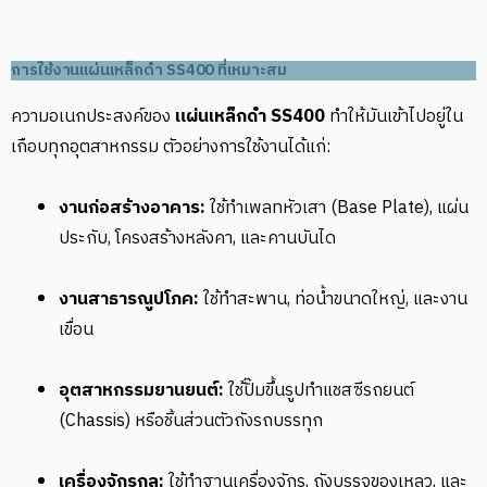
การใช้งานแผ่นเหล็กดำ SS400 ที่เหมาะสม
ความอเนกประสงค์ของ
แผ่นเหล็กดำ SS400
ทำให้มันเข้าไปอยู่ใน
เกือบทุกอุตสาหกรรม ตัวอย่างการใช้งานได้แก่:
งานก่อสร้างอาคาร:
ใช้ทำเพลทหัวเสา (Base Plate), แผ่น
ประกับ, โครงสร้างหลังคา, และคานบันได
งานสาธารณูปโภค:
ใช้ทำสะพาน, ท่อน้ำขนาดใหญ่, และงาน
เขื่อน
อุตสาหกรรมยานยนต์:
ใช้ปั๊มขึ้นรูปทำแชสซีรถยนต์
(Chassis) หรือชิ้นส่วนตัวถังรถบรรทุก
เครื่องจักรกล:
ใช้ทำฐานเครื่องจักร, ถังบรรจุของเหลว, และ