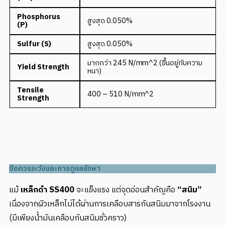
Phosphorus
สูงสุด
0.050%
(P)
Sulfur (S)
สูงสุด
0.050%
มากกว่า 245 N/mm^2
(ขึ้นอยู่กับความ
Yield Strength
หนา)
Tensile
400 – 510 N/mm^2
Strength
ข้อควรระวังและการดูแลรักษา
แม้
เหล็กดำ SS400
จะแข็งแรง แต่จุดอ่อนสำคัญคือ
“สนิม”
เนื่องจากผิวเหล็กไม่ได้ผ่านการเคลือบสารกันสนิมมาจากโรงงาน
(มีเพียงน้ำมันเคลือบกันสนิมชั่วคราว)