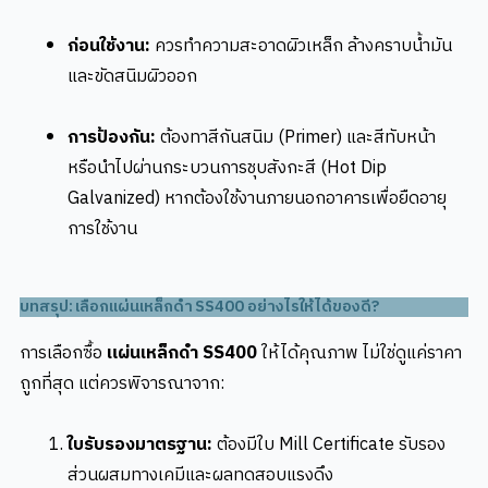
ก่อนใช้งาน:
ควรทำความสะอาดผิวเหล็ก ล้างคราบน้ำมัน
และขัดสนิมผิวออก
การป้องกัน:
ต้องทาสีกันสนิม (Primer) และสีทับหน้า
หรือนำไปผ่านกระบวนการชุบสังกะสี (Hot Dip
Galvanized) หากต้องใช้งานภายนอกอาคารเพื่อยืดอายุ
การใช้งาน
บทสรุป: เลือกแผ่นเหล็กดำ SS400 อย่างไรให้ได้ของดี?
การเลือกซื้อ
แผ่นเหล็กดำ SS400
ให้ได้คุณภาพ ไม่ใช่ดูแค่ราคา
ถูกที่สุด แต่ควรพิจารณาจาก:
ใบรับรองมาตรฐาน:
ต้องมีใบ Mill Certificate รับรอง
ส่วนผสมทางเคมีและผลทดสอบแรงดึง