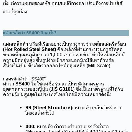
ตั้งแต่ความหมายของรหัส คุณสมบัติทางกล ไปจนถึงการนำไปใช้
งานที่ถูกต้อง
แผ่นเหล็กดำ SS400 คืออะไร?
แผ่นเหล็กดำ
หรือที่เรียกอย่างเป็นทางการว่า
เหล็กแผ่นรีดร้อน
(Hot Rolled Steel Sheet)
คือเหล็กที่ผ่านกระบวนการรีดลด
1,000 องศาเซลเซียส
ขนาดที่อุณหภูมิสูงกว่า
ทำให้เนื้อเหล็กมี
ความยืดหยุ่นสูง ขึ้นรูปง่าย ผิวภายนอกมักมีสีเทาดำหรือ
สีน้ำเงินเข้ม ซึ่งเกิดจากออกไซด์ถลุงเหล็ก (Mill Scale)
ถอดรหัสคำว่า “SS400”
คำว่า
SS400
ไม่ใช่แค่ชื่อรุ่น แต่เป็นรหัสมาตรฐาน
อุตสาหกรรมของญี่ปุ่น (
JIS G3101
) ซึ่งเป็นมาตรฐานที่ได้รับ
ความนิยมสูงสุดในประเทศไทย โดยมีความหมายดังนี้:
SS (Steel Structure):
หมายถึง เหล็กสำหรับงาน
โครงสร้างทั่วไป
400:
หมายถึง ค่าความต้านทานแรงดึงต่ำสุด