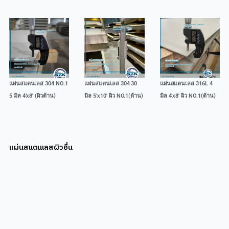
แผ่นสแตนเลส 304 NO.1
แผ่นสแตนเลส 304 30
แผ่นสแตนเลส 316L 4
5 มิล 4’x8′ (ผิวด้าน)
มิล 5’x10′ ผิว NO.1(ด้าน)
มิล 4’x8′ ผิว NO.1(ด้าน)
แผ่นสแตนเลสผิวอื่น