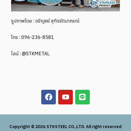
รูปภาพโดย : อริญชย์ สุกิจรัตนาภรณ์
โทร : 096-236-8581
ไลน์ : @STKMETAL
F
Y
L
a
o
i
c
u
n
e
t
e
b
u
Copyright © 2026 STKSTEEL CO.,LTD. All right reserved
o
b