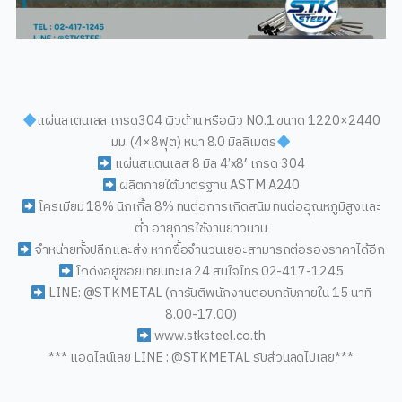
แผ่นสเตนเลส เกรด304 ผิวด้าน หรือผิว NO.1 ขนาด 1220×2440
มม. (4×8ฟุต) หนา 8.0 มิลลิเมตร
แผ่นสแตนเลส 8 มิล 4’x8′ เกรด 304
ผลิตภายใต้มาตรฐาน ASTM A240
โครเมียม 18% นิกเกิ้ล 8% ทนต่อการเกิดสนิม ทนต่ออุณหภูมิสูงและ
ต่ำ อายุการใช้งานยาวนาน
จำหน่ายทั้งปลีกและส่ง หากซื้อจำนวนเยอะสามารถต่อรองราคาได้อีก
โกดังอยู่ซอยเทียนทะเล 24 สนใจโทร 02-417-1245
LINE: @STKMETAL (การันตีพนักงานตอบกลับภายใน 15 นาที
8.00-17.00)
www.stksteel.co.th
*** แอดไลน์เลย LINE : @STKMETAL รับส่วนลดไปเลย***