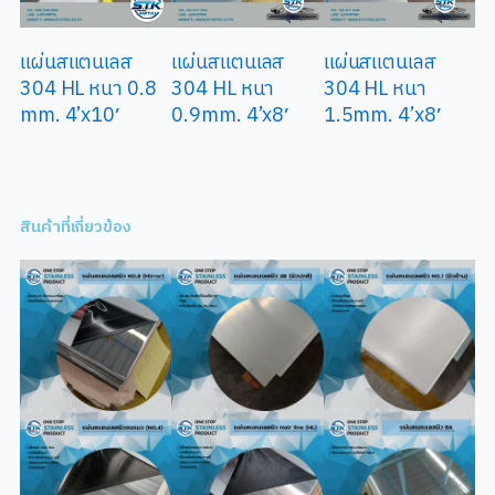
แผ่นสแตนเลส
แผ่นสแตนเลส
แผ่นสแตนเลส
304 HL หนา 0.8
304 HL หนา
304 HL หนา
mm. 4’x10′
0.9mm. 4’x8′
1.5mm. 4’x8′
สินค้าที่เกี่ยวข้อง