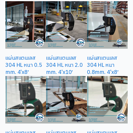
แผ่นสแตนเลส
แผ่นสแตนเลส
แผ่นสแตนเลส
304 HL หนา 0.5
304 HL หนา 2.0
304 HL หนา
mm. 4’x8′
mm. 4’x10′
0.8mm. 4’x8′