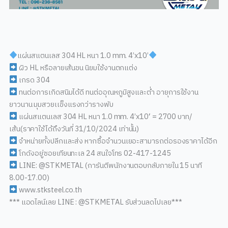
แผ่นสแตนเลส 304 HL หนา 1.0 mm. 4’x10’
ผิว HL หรือลายเส้นขน นิยมใช้งานตกแต่ง
เกรด 304
ทนต่อการเกิดสนิมได้ดี ทนต่ออุณหภูมิสูงและต่ำ อายุการใช้งาน
ยาวนาน มุมสวยเเข็งแรงกว่ารางพับ
แผ่นสแตนเลส 304 HL หนา 1.0 mm. 4’x10′ = 2700 บาท/
เส้น(ราคาใช้ได้ถึงวันที่ 31/10/2024 เท่านั้น)
จำหน่ายทั้งปลีกและส่ง หากซื้อจำนวนเยอะสามารถต่อรองราคาได้อีก
โกดังอยู่ซอยเทียนทะเล 24 สนใจโทร 02-417-1245
LINE: @STKMETAL (การันตีพนักงานตอบกลับภายใน 15 นาที
8.00-17.00)
www.stksteel.co.th
*** แอดไลน์เลย LINE : @STKMETAL รับส่วนลดไปเลย***