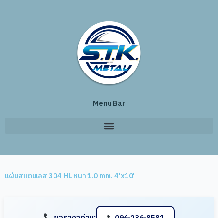
Skip
to
content
Menu Bar
แผ่นสแตนเลส 304 HL หนา 1.0 mm. 4'x10'
ขอราคาด่วน:
096-236-8581