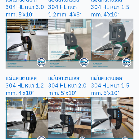
แผ่นสแตนเลส
แผ่นสแตนเลส
แผ่นสแตนเลส
304 HL หนา 3.0
304 HL หนา
304 HL หนา 1.5
mm. 5’x10′
1.2mm. 4’x8′
mm. 4’x10′
แผ่นสแตนเลส
แผ่นสแตนเลส
แผ่นสแตนเลส
304 HL หนา 1.2
304 HL หนา 2.0
304 HL หนา 1.5
mm. 4’x10′
mm. 5’x10′
mm. 5’x10′