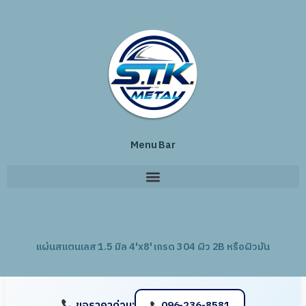
Skip
to
content
Menu Bar
แผ่นสแตนเลส 1.5 มิล 4'x8' เกรด 304 ผิว 2B หรือผิวมัน
ขอราคาด่วน:
096-236-8581