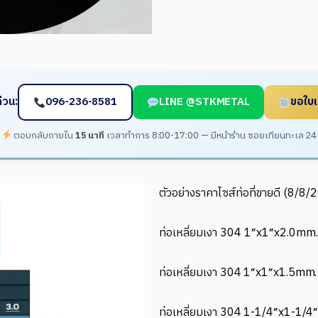
่วน:
096-236-8581
LINE @STKMETAL
ขอใบ
ตอบกลับภายใน
15 นาที
เวลาทำการ 8:00-17:00 — มีหน้าร้าน ซอยเทียนทะเล 24
ตัวอย่างราคาไซส์ท่อที่ขายดี (8/8
ท่อเหลี่ยมเงา 304 1″x1″x2.0mm
ท่อเหลี่ยม
เงา
304 1″x1″x1.5mm. 
ท่อเหลี่ยม
เงา
304 1-1/4″x1-1/4″