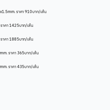
x1.5mm. ราคา 910บาท/เส้น
ราคา 1425บาท/เส้น
ราคา 1885บาท/เส้น
mm. ราคา 365บาท/เส้น
mm. ราคา 435บาท/เส้น