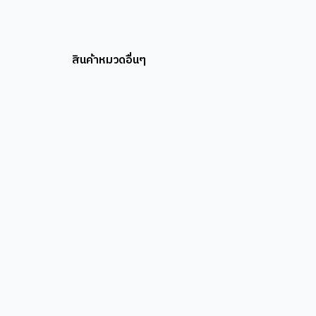
สินค้าหมวดอื่นๆ