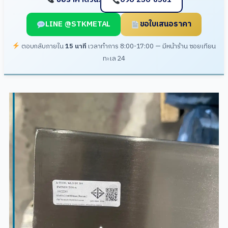
LINE @STKMETAL
ขอใบเสนอราคา
ตอบกลับภายใน
15 นาที
เวลาทำการ 8:00-17:00 — มีหน้าร้าน ซอยเทียน
ทะเล 24