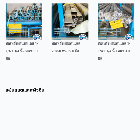
ท่อเหลี่ยมสแตนเลส 1-
ท่อเหลี่ยมสแตนเลส
ท่อเหลี่ยมสแตนเลส 1-
1/4’1-1/4 นิ้ว หนา 1.0
25×50 หนา 2.0 มิล
1/4’1-1/4 นิ้ว หนา 3.0
มิล
มิล
แผ่นสแตนเลสผิวอื่น