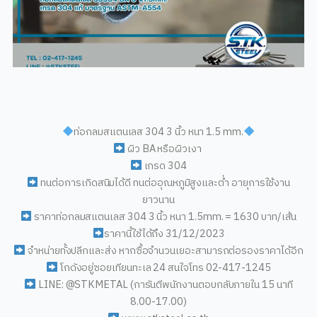
ท่อกลมสแตนเลส 304 3 นิ้ว หนา 1.5 mm.
ผิว BA หรือผิวเงา
เกรด 304
ทนต่อการเกิดสนิมได้ดี ทนต่ออุณหภูมิสูงและต่ำ อายุการใช้งาน
ยาวนาน
ราคา
ท่อกลมสแตนเลส 304 3 นิ้ว หนา 1.5mm. = 1630 บาท/เส้น
ราคานี้ใช้ได้ถึง 31/12/2023
จำหน่ายทั้งปลีกและส่ง หากซื้อจำนวนเยอะสามารถต่อรองราคาได้อีก
โกดังอยู่ซอยเทียนทะเล 24 สนใจโทร 02-417-1245
LINE: @STKMETAL (การันตีพนักงานตอบกลับภายใน 15 นาที
8.00-17.00)