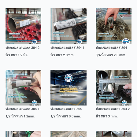
ท่อกลมสแตนเลส 304 2
ท่อกลมสแตนเลส 304 1
ท่อกลมสแตนเลส 304
นิ้ว หนา 1.2 มิล
นิ้ว หนา 2.0mm.
3/4 นิ้ว หนา 2.0 mm.
ท่อกลมสแตนเลส 304 1-
ท่อกลมสแตนเลส 304
ท่อกลมสแตนเลส 304 2
1/2 นิ้ว หนา 1.2mm.
1/2 นิ้ว หนา 0.8 mm.
นิ้ว หนา 3 mm.